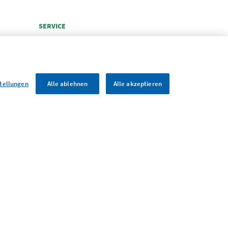
SERVICE
BÜCHER
GLOSSAR
LINKS
stellungen
Alle ablehnen
Alle akzeptieren
SONSTIGES
ie-Einstellungen