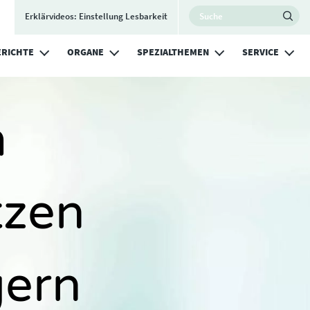
Utility Nav
Search
Erklärvideos: Einstellung Lesbarkeit
Ma
RICHTE
ORGANE
SPEZIALTHEMEN
SERVICE
m
tzen
gern