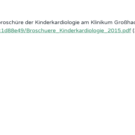
sbroschüre der Kinderkardiologie am Klinikum Groß
1d88e49/Broschuere_Kinderkardiologie_2015.pdf
(
 COLUMN 2
FOOTER COLUMN 3