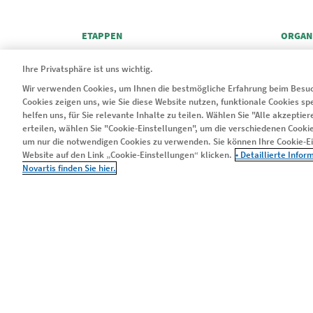
ETAPPEN
ORGAN
DIE WARTEZEIT
HERZ
Ihre Privatsphäre ist uns wichtig.
DIE OPERATION
LUNGE
Wir verwenden Cookies, um Ihnen die bestmögliche Erfahrung beim Besuc
DAS NEUE LEBEN
NIERE
Cookies zeigen uns, wie Sie diese Website nutzen, funktionale Cookies s
helfen uns, für Sie relevante Inhalte zu teilen. Wählen Sie "Alle akzepti
ERFAHRUNGSBERICHTE
LEBER
erteilen, wählen Sie "Cookie-Einstellungen", um die verschiedenen Cookie
um nur die notwendigen Cookies zu verwenden. Sie können Ihre Cookie-Ein
PANKRE
Website auf den Link „Cookie-Einstellungen“ klicken.
• Detaillierte Info
Novartis finden Sie hier.
© 2024 Novartis Pharma GmbH
Legal
Kontakt
Nu