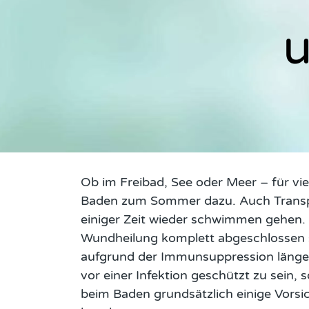
u
Bottom of hero banner
Ob im Freibad, See oder Meer – für vi
Baden zum Sommer dazu. Auch Transp
einiger Zeit wieder schwimmen gehen.
Wundheilung komplett abgeschlossen s
aufgrund der Immunsuppression länger
vor einer Infektion geschützt zu sein, s
beim Baden grundsätzlich einige Vor