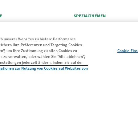
E
SPEZIALTHEMEN
SOMMER
INFEKTIONEN
h unserer Websites zu bieten: Performance
LEBENDSPENDE
peichern Ihre Präferenzen und Targeting-Cookies
Cookie-Ein
eren", um Ihre Zustimmung zu allen Cookies zu
TUMOREN
s zu verwalten, oder wählen Sie "Alle ablehnen",
stellungen jederzeit ändern, indem Sie auf der
AS
ALLERGIEN
rmationen zur Nutzung von Cookies auf Websites von
BLUTSTAMMZELLTRANSPLANTATION
tzungsbedingungen
Datenschutzerklärung
Impressum
Cook