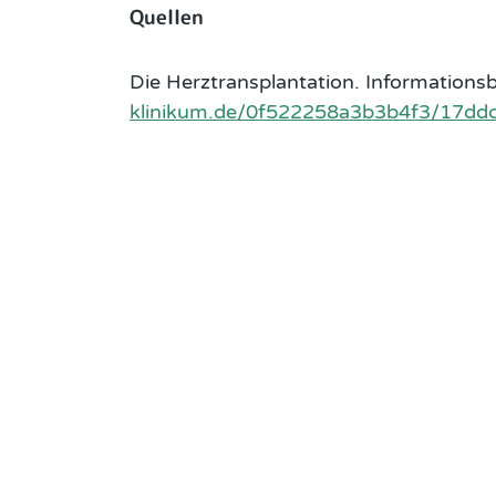
Quellen
Die Herztransplantation. Information
klinikum.de/0f522258a3b3b4f3/17ddc
FOOTER COLUMN 1
FOOTER