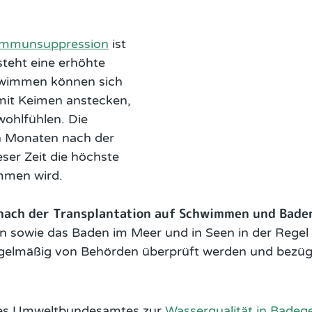
Immunsuppression
ist
teht eine erhöhte
hwimmen können sich
 mit Keimen anstecken,
wohlfühlen. Die
en Monaten nach der
eser Zeit die höchste
mmen wird.
b nach der Transplantation auf Schwimmen und Bade
n sowie das Baden im Meer und in Seen in der Regel
egelmäßig von Behörden überprüft werden und bezügl
e des Umweltbundesamtes zur
Wasserqualität in Bade