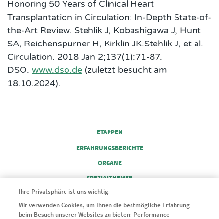
Honoring 50 Years of Clinical Heart
Transplantation in Circulation: In-Depth State-of-
the-Art Review. Stehlik J, Kobashigawa J, Hunt
SA, Reichenspurner H, Kirklin JK.Stehlik J, et al.
Circulation. 2018 Jan 2;137(1):71-87.
DSO.
www.dso.de
(zuletzt besucht am
18.10.2024).
FOOTER COLUMN 1
ETAPPEN
ERFAHRUNGSBERICHTE
FOOTER COLUMN 2
ORGANE
FOOTER COLUMN 3
SPEZIALTHEMEN
FOOTER COLUMN 4
Ihre Privatsphäre ist uns wichtig.
SERVICE
Wir verwenden Cookies, um Ihnen die bestmögliche Erfahrung
beim Besuch unserer Websites zu bieten: Performance