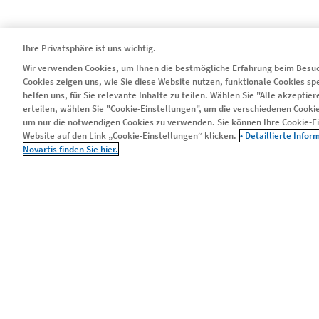
FOOTER COLUMN 1
FOOTER
Ihre Privatsphäre ist uns wichtig.
Wir verwenden Cookies, um Ihnen die bestmögliche Erfahrung beim Besuc
Cookies zeigen uns, wie Sie diese Website nutzen, funktionale Cookies s
ETAPPEN
ORGAN
helfen uns, für Sie relevante Inhalte zu teilen. Wählen Sie "Alle akzepti
erteilen, wählen Sie "Cookie-Einstellungen", um die verschiedenen Cookie
DIE WARTEZEIT
HERZ
um nur die notwendigen Cookies zu verwenden. Sie können Ihre Cookie-Ein
DIE OPERATION
LUNGE
Website auf den Link „Cookie-Einstellungen“ klicken.
• Detaillierte Info
Novartis finden Sie hier.
DAS NEUE LEBEN
NIERE
ERFAHRUNGSBERICHTE
LEBER
PANKRE
© 2024 Novartis Pharma GmbH