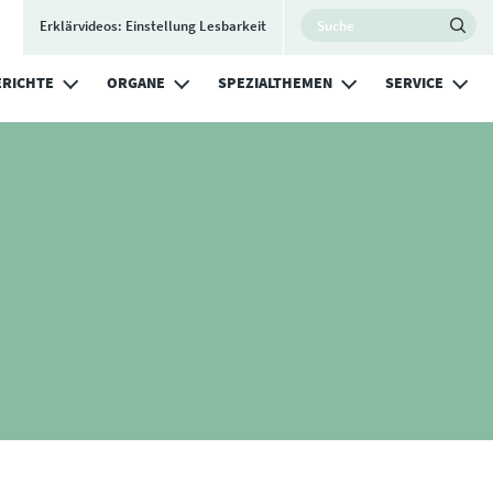
Utility Nav
Search
Erklärvideos: Einstellung Lesbarkeit
Ma
RICHTE
ORGANE
SPEZIALTHEMEN
SERVICE