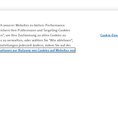
 COLUMN 2
FOOTER COLUMN 3
h unserer Websites zu bieten: Performance
peichern Ihre Präferenzen und Targeting-Cookies
E
SPEZIALTHEMEN
Cookie-Ein
eren", um Ihre Zustimmung zu allen Cookies zu
s zu verwalten, oder wählen Sie "Alle ablehnen",
SOMMER
stellungen jederzeit ändern, indem Sie auf der
INFEKTIONEN
rmationen zur Nutzung von Cookies auf Websites von
LEBENDSPENDE
TUMOREN
AS
ALLERGIEN
BLUTSTAMMZELLTRANSPLANTATION