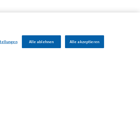
FOOTER COLUMN 4
SERVICE
stellungen
Alle ablehnen
Alle akzeptieren
BÜCHER
GLOSSAR
LINKS
SONSTIGES