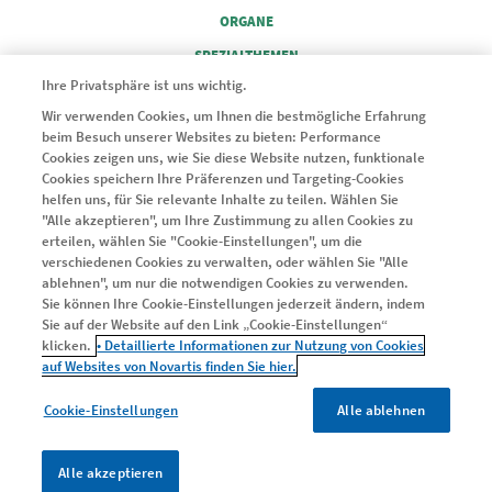
FOOTER COLUMN 2
ORGANE
FOOTER COLUMN 3
SPEZIALTHEMEN
FOOTER COLUMN 4
Ihre Privatsphäre ist uns wichtig.
SERVICE
Wir verwenden Cookies, um Ihnen die bestmögliche Erfahrung
beim Besuch unserer Websites zu bieten: Performance
© 2024 Novartis Pharma GmbH
Cookies zeigen uns, wie Sie diese Website nutzen, funktionale
Cookies speichern Ihre Präferenzen und Targeting-Cookies
helfen uns, für Sie relevante Inhalte zu teilen. Wählen Sie
"Alle akzeptieren", um Ihre Zustimmung zu allen Cookies zu
erteilen, wählen Sie "Cookie-Einstellungen", um die
Legal
verschiedenen Cookies zu verwalten, oder wählen Sie "Alle
Kontakt
ablehnen", um nur die notwendigen Cookies zu verwenden.
Nutzungsbedingungen
Sie können Ihre Cookie-Einstellungen jederzeit ändern, indem
Sie auf der Website auf den Link „Cookie-Einstellungen“
Datenschutzerklärung
klicken.
• Detaillierte Informationen zur Nutzung von Cookies
Impressum
auf Websites von Novartis finden Sie hier.
Cookie-Einstellungen
Cookie-Einstellungen
Alle ablehnen
Alle akzeptieren