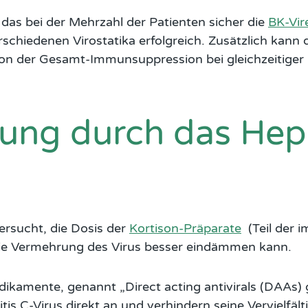
 das bei der Mehrzahl der Patienten sicher die
BK-Vir
erschiedenen Virostatika erfolgreich. Zusätzlich ka
tion der Gesamt-Immunsuppression bei gleichzeitige
ng durch das Hepa
ersucht, die Dosis der
Kortison-Präparate
(Teil der 
ie Vermehrung des Virus besser eindämmen kann.
ikamente, genannt „Direct acting antivirals (DAAs) gi
is C-Virus direkt an und verhindern seine Vervielfälti