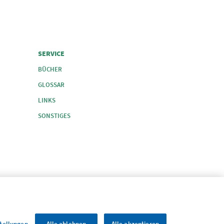
FOOTER COLUMN 4
SERVICE
BÜCHER
GLOSSAR
LINKS
SONSTIGES
stellungen
Alle ablehnen
Alle akzeptieren