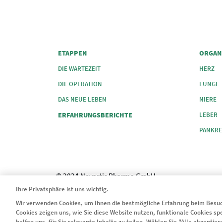
FOOTER COLUMN 1
FOOTER
ETAPPEN
ORGAN
DIE WARTEZEIT
HERZ
DIE OPERATION
LUNGE
DAS NEUE LEBEN
NIERE
ERFAHRUNGSBERICHTE
LEBER
PANKRE
© 2024 Novartis Pharma GmbH
Ihre Privatsphäre ist uns wichtig.
Wir verwenden Cookies, um Ihnen die bestmögliche Erfahrung beim Besuc
Cookies zeigen uns, wie Sie diese Website nutzen, funktionale Cookies s
Legal
helfen uns, für Sie relevante Inhalte zu teilen. Wählen Sie "Alle akzepti