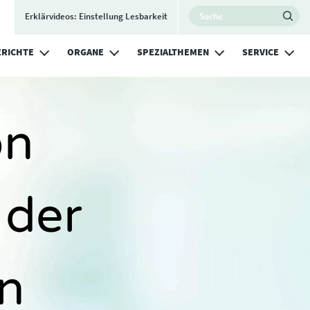
Utility Nav
Search
Erklärvideos: Einstellung Lesbarkeit
Ma
RICHTE
ORGANE
SPEZIALTHEMEN
SERVICE
on
 der
on