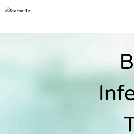
Site Logo
B
Inf
T