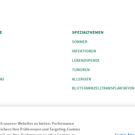
 COLUMN 2
FOOTER COLUMN 3
E
SPEZIALTHEMEN
SOMMER
INFEKTIONEN
LEBENDSPENDE
TUMOREN
AS
ALLERGIEN
BLUTSTAMMZELLTRANSPLANTATION
h unserer Websites zu bieten: Performance
peichern Ihre Präferenzen und Targeting-Cookies
Cookie-Ein
eren", um Ihre Zustimmung zu allen Cookies zu