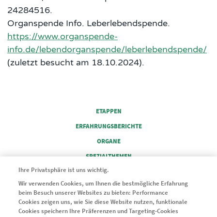
24284516.
Organspende Info. Leberlebendspende.
https://www.organspende-
info.de/lebendorganspende/leberlebendspende/
(zuletzt besucht am 18.10.2024).
FOOTER COLUMN 1
ETAPPEN
ERFAHRUNGSBERICHTE
FOOTER COLUMN 2
ORGANE
FOOTER COLUMN 3
SPEZIALTHEMEN
FOOTER COLUMN 4
Ihre Privatsphäre ist uns wichtig.
SERVICE
Wir verwenden Cookies, um Ihnen die bestmögliche Erfahrung
beim Besuch unserer Websites zu bieten: Performance
© 2024 Novartis Pharma GmbH
Cookies zeigen uns, wie Sie diese Website nutzen, funktionale
Cookies speichern Ihre Präferenzen und Targeting-Cookies