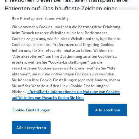
Infektionen treten bei fast allen transplantierten
Patienten auf. Das häufigste Zeichen einer
Infektion nach Blutstammzelltransplantation ist
Ihre Privatsphäre ist uns wichtig.
Fieber.
Sobald Fieber auftritt, werden die
Wir verwenden Cookies, um Ihnen die bestmögliche Erfahrung
beim Besuch unserer Websites zu bieten: Performance
behandelnden Ärzte versuchen, den Erreger
Cookies zeigen uns, wie Sie diese Website nutzen, funktionale
herauszufinden (z. B. mithilfe von Blutkulturen)
Cookies speichern Ihre Präferenzen und Targeting-Cookies
und gezielt mit Antibiotika zu behandeln. Zur
helfen uns, für Sie relevante Inhalte zu teilen. Wählen Sie
"Alle akzeptieren", um Ihre Zustimmung zu allen Cookies zu
Vorbeugung
(Prophylaxe) von Infektionen nimmt
erteilen, wählen Sie "Cookie-Einstellungen", um die
man in den ersten Wochen nach der
verschiedenen Cookies zu verwalten, oder wählen Sie "Alle
ablehnen", um nur die notwendigen Cookies zu verwenden.
Transplantation einige Medikamente ein.
Sie können Ihre Cookie-Einstellungen jederzeit ändern, indem
Sie auf der Website auf den Link „Cookie-Einstellungen“
klicken.
• Detaillierte Informationen zur Nutzung von Cookies
Vor dem Anwachsen der transplantierten
auf Websites von Novartis finden Sie hier.
Blutstammzellen im Knochenmark
Cookie-Einstellungen
Alle ablehnen
(Engraftment) und dem Beginn der neuen
Blutbildung kommen am häufigsten Infektionen
Bakterien
vor, die durch
ausgelöst werden. Dies
Alle akzeptieren
liegt daran, dass die Anzahl der neutrophilen