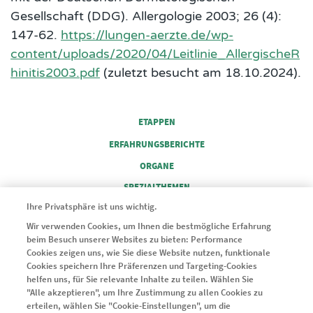
Gesellschaft (DDG). Allergologie 2003; 26 (4):
147-62.
https://lungen-aerzte.de/wp-
content/uploads/2020/04/Leitlinie_AllergischeR
hinitis2003.pdf
(zuletzt besucht am 18.10.2024).
FOOTER COLUMN 1
ETAPPEN
ERFAHRUNGSBERICHTE
FOOTER COLUMN 2
ORGANE
FOOTER COLUMN 3
SPEZIALTHEMEN
FOOTER COLUMN 4
Ihre Privatsphäre ist uns wichtig.
SERVICE
Wir verwenden Cookies, um Ihnen die bestmögliche Erfahrung
beim Besuch unserer Websites zu bieten: Performance
© 2024 Novartis Pharma GmbH
Cookies zeigen uns, wie Sie diese Website nutzen, funktionale
Cookies speichern Ihre Präferenzen und Targeting-Cookies
helfen uns, für Sie relevante Inhalte zu teilen. Wählen Sie
"Alle akzeptieren", um Ihre Zustimmung zu allen Cookies zu
erteilen, wählen Sie "Cookie-Einstellungen", um die
Legal